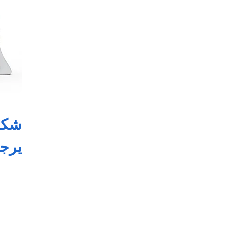
شكرً
يرجى