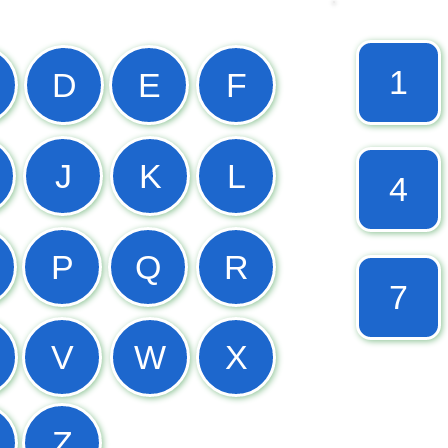
1
D
E
F
J
K
L
4
P
Q
R
7
V
W
X
Z