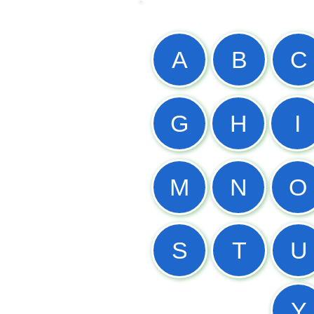
A
B
C
G
H
I
M
N
O
S
T
U
Y